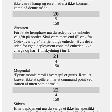
ikke være i kamp og en enhed må ikke komme i
kamp på denne måde.
20
5
150
Ørensten
Før første herophase må du redeploy d3 enheder
valgfrit på bordet. Skal være mere end 6″ væk fra
Objektiver og 9″ fra fjendtlige enheder. Hvis det er
uden for egen deployment zone må enheden ikke
charge og har -1 til skydning i tur 1.
21
4
150
Mugendal
‘Første morale reroll i hvert spil er gratis. Rerollet
kræver ikke at spilleren har et command point ved
starten af turen som normalt.
22
4
150
Sidven
Efter deployment må du vælge et ikke hærspecifikt