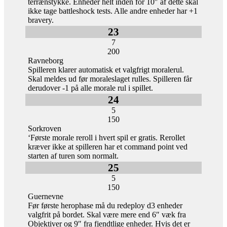
terrænstykke. Enheder helt inden for 10″ af dette skal
ikke tage battleshock tests. Alle andre enheder har +1
bravery.
23
7
200
Ravneborg
Spilleren klarer automatisk et valgfrigt moralerul.
Skal meldes ud før moraleslaget rulles. Spilleren får
derudover -1 på alle morale rul i spillet.
24
5
150
Sorkroven
‘Første morale reroll i hvert spil er gratis. Rerollet
kræver ikke at spilleren har et command point ved
starten af turen som normalt.
25
5
150
Guernevne
Før første herophase må du redeploy d3 enheder
valgfrit på bordet. Skal være mere end 6″ væk fra
Objektiver og 9″ fra fjendtlige enheder. Hvis det er