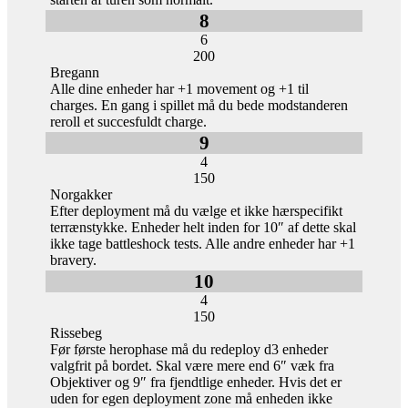
8
6
200
Bregann
Alle dine enheder har +1 movement og +1 til
charges. En gang i spillet må du bede modstanderen
reroll et succesfuldt charge.
9
4
150
Norgakker
Efter deployment må du vælge et ikke hærspecifikt
terrænstykke. Enheder helt inden for 10″ af dette skal
ikke tage battleshock tests. Alle andre enheder har +1
bravery.
10
4
150
Rissebeg
Før første herophase må du redeploy d3 enheder
valgfrit på bordet. Skal være mere end 6″ væk fra
Objektiver og 9″ fra fjendtlige enheder. Hvis det er
uden for egen deployment zone må enheden ikke