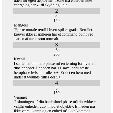
uden for egen deployment zone må enheden ikke
charge og har -1 til skydning i tur 1.
2
4
150
Mangeer
‘Første morale reroll i hvert spil er gratis. Rerollet
kræver ikke at spilleren har et command point ved
starten af turen som normalt.
3
6
200
Kvenil
I starten af din hero phase rul en terning for hver af
dine enheder. Enheden har +1 save indtil næste
herophase hvis der rulles 6+. Er det en hero med
under 8 wounds rulles der 5+.
4
5
150
Venanet
‘I slutningen af din battleshockphase må du rykke en
valgfri enheden 2d6″ mod et objektiv. Enheden må
ikke være i kamp og en enhed må ikke komme i