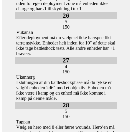
uden for egen deployment zone må enheden ikke
charge og har -1 til skydning i tur 1.
26
5
150
Vukanan
Efter deployment må du vælge et ikke hærspecifikt
terrænstykke. Enheder helt inden for 10″ af dette skal
ikke tage battleshock tests. Alle andre enheder har +1
bravery.
27
4
150
Ukannerg
I slutningen af din battleshockphase må du rykke en
valgfri enheden 2d6″ mod et objektiv. Enheden må
ikke være i kamp og en enhed må ikke komme i
kamp på denne måde.
28
5
150
Tappan
Vælg en hero med 8 eller færre wounds. Hero’en må