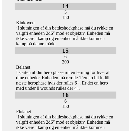
14
5
150
Kinkoven
‘I slutningen af din battleshockphase må du rykke en
valgfri enheden 2d6″ mod et objektiv. Enheden må
ikke være i kamp og en enhed må ikke komme i
kamp på denne måde.
15
6
200
Belanet
I starten af din hero phase rul en terning for hver af
dine enheder. Enheden må rerolle 1’ere to hit indtil
næste herophase hvis der rulles 6+. Er det en hero
med under 8 wounds rulles der 4+.
16
6
150
Flolanet
‘I slutningen af din battleshockphase må du rykke en
valgfri enheden 2d6″ mod et objektiv. Enheden må
ikke være i kamp og en enhed må ikke komme i