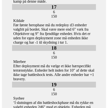
kamp på denne måde.
17
6
150
Kildale
Før første herophase må du redeploy d3 enheder
valgfrit på bordet. Skal være mere end 6″ væk fra
Objektiver og 9″ fra fjendtlige enheder. Hvis det er
uden for egen deployment zone må enheden ikke
charge og har -1 til skydning i tur 1.
18
6
150
Mierbee
Efter deployment må du vælge et ikke hærspecifikt
terrænstykke. Enheder helt inden for 10″ af dette skal
ikke tage battleshock tests. Alle andre enheder har +1
bravery.
19
6
150
Syebee
‘I slutningen af din battleshockphase må du rykke en
valgfri enheden 2d6″ mod et objektiv. Enheden må