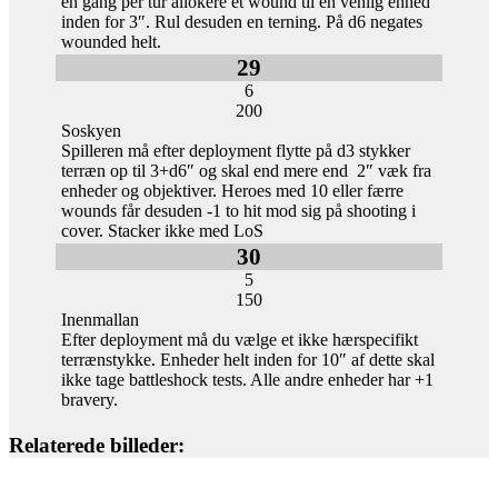
en gang per tur allokere et wound til en venlig enhed
inden for 3″. Rul desuden en terning. På d6 negates
wounded helt.
29
6
200
Soskyen
Spilleren må efter deployment flytte på d3 stykker
terræn op til 3+d6″ og skal end mere end 2″ væk fra
enheder og objektiver. Heroes med 10 eller færre
wounds får desuden -1 to hit mod sig på shooting i
cover. Stacker ikke med LoS
30
5
150
Inenmallan
Efter deployment må du vælge et ikke hærspecifikt
terrænstykke. Enheder helt inden for 10″ af dette skal
ikke tage battleshock tests. Alle andre enheder har +1
bravery.
Relaterede billeder: