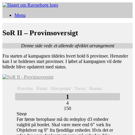
Gå
til
Menu
indhold
SoR II – Provinsoversigt
Denne side vedr. et allerede afviklet arrangement
Fra starten af kampagnen tildeles hvert hold 6 provinser. Herunder
kan I se holdenes start provinser. I løbet af kampagnen vil dette
billede blive opdateret med status.
Provins
Point
Hærpoint
Navn
Bonus
1
4
150
Streø
Før første herophase må du redeploy d3 enheder
valgfrit på bordet. Skal være mere end 6″ væk fra
Objektiver og 9″ fra fjendtlige enheder. Hvis det er