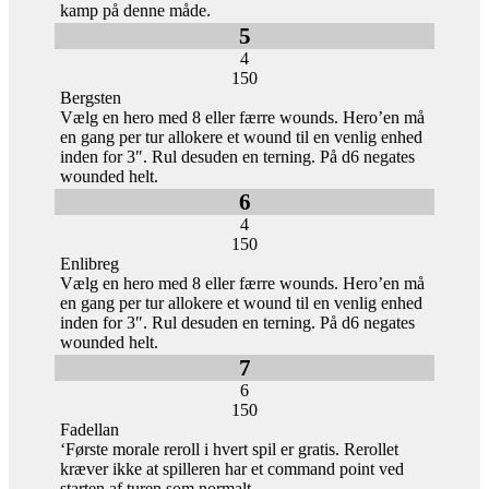
kamp på denne måde.
5
4
150
Bergsten
Vælg en hero med 8 eller færre wounds. Hero’en må
en gang per tur allokere et wound til en venlig enhed
inden for 3″. Rul desuden en terning. På d6 negates
wounded helt.
6
4
150
Enlibreg
Vælg en hero med 8 eller færre wounds. Hero’en må
en gang per tur allokere et wound til en venlig enhed
inden for 3″. Rul desuden en terning. På d6 negates
wounded helt.
7
6
150
Fadellan
‘Første morale reroll i hvert spil er gratis. Rerollet
kræver ikke at spilleren har et command point ved
starten af turen som normalt.