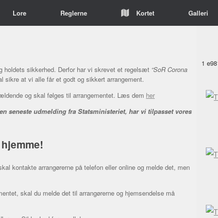
Lore
Reglerne
Kortet
Galleri
1
e98
 holdets sikkerhed. Derfor har vi skrevet et regelsæt
“SoR Corona
 sikre at vi alle får et godt og sikkert arrangement.
gældende og skal følges til arrangementet. Læs dem
her
en seneste udmelding fra Statsministeriet, har vi tilpasset vores
v hjemme!
al kontakte arrangørerne på telefon eller online og melde det, men
entet, skal du melde det til arrangørerne og hjemsendelse må