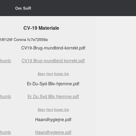
Om SoR
CV-19 Materiale
18f129f
Corona
fc7e72559a
CV19-Brug-mundbind-korrekt.pdf
CV19 Brug mundbind korrekt.pdf
Åben
Hent
Kopier link
Er-Du-Syd-Bliv-hjemme.pdf
Er Du Syd Bliv hjemme.pdf
Åben
Hent
Kopier link
Haandhygiejne.pdf
Haandhygiejne.pdf