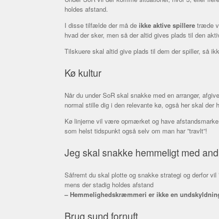
holdes afstand.
I disse tilfælde der må de
ikke aktive spillere
træde væ
hvad der sker, men så der altid gives plads til den aktiv
Tilskuere skal altid give plads til dem der spiller, så i
Kø kultur
Når du under SoR skal snakke med en arrangør, afgive o
normal stille dig i den relevante kø, også her skal der 
Kø linjerne vil være opmærket og have afstandsmarkerin
som helst tidspunkt også selv om man har ”travlt”!
Jeg skal snakke hemmeligt med and
Såfremt du skal plotte og snakke strategi og derfor vil 
mens der stadig holdes afstand
– Hemmelighedskræmmeri er ikke en undskyldning f
Brug sund fornuft