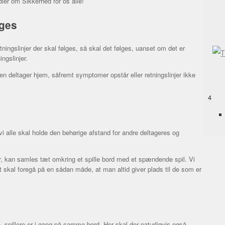
ler om Sikkerhed for os alle!
lges
etningslinjer der skal følges, så skal det følges, uanset om det er
ingslinjer.
en deltager hjem, såfremt symptomer opstår eller retningslinjer ikke
4
 vi alle skal holde den behørige afstand for andre deltageres og
er, kan samles tæt omkring et spille bord med et spændende spil. Vi
 skal foregå på en sådan måde, at man altid giver plads til de som er
e, spillere er i gang på samme bord. Her skal der naturligvis også