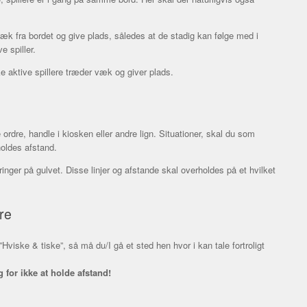
k fra bordet og give plads, således at de stadig kan følge med i
e spiller.
kke aktive spillere træder væk og giver plads.
rdre, handle i kiosken eller andre lign. Situationer, skal du som
holdes afstand.
ger på gulvet. Disse linjer og afstande skal overholdes på et hvilket
re
”Hviske & tiske”, så må du/I gå et sted hen hvor i kan tale fortroligt
or ikke at holde afstand!