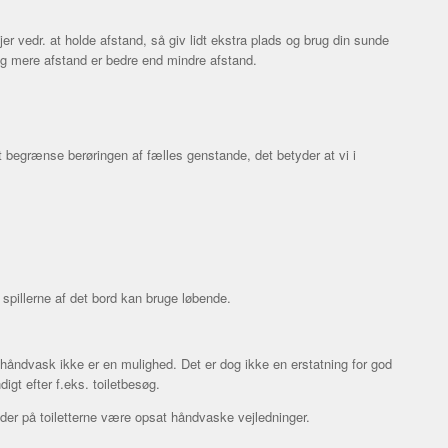
njer vedr. at holde afstand, så giv lidt ekstra plads og brug din sunde
og mere afstand er bedre end mindre afstand.
t begrænse berøringen af fælles genstande, det betyder at vi i
 spillerne af det bord kan bruge løbende.
r håndvask ikke er en mulighed. Det er dog ikke en erstatning for god
gt efter f.eks. toiletbesøg.
der på toiletterne være opsat håndvaske vejledninger.