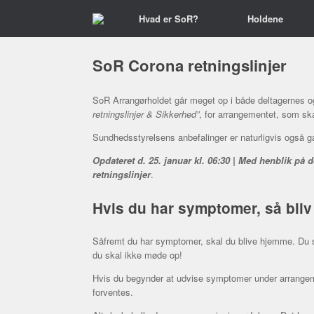
Gå
Hvad er SoR?
Holdene
til
indhold
SoR Corona retningslinjer
SoR Arrangørholdet går meget op i både deltagernes og
retningslinjer & Sikkerhed”
, for arrangementet, som skal
Sundhedsstyrelsens anbefalinger er naturligvis også 
Opdateret d. 25. januar kl. 06:30 | Med henblik på d
retningslinjer
.
Hvis du har symptomer, så bli
Såfremt du har symptomer, skal du blive hjemme. Du sk
du skal ikke møde op!
Hvis du begynder at udvise symptomer under arrangem
forventes.