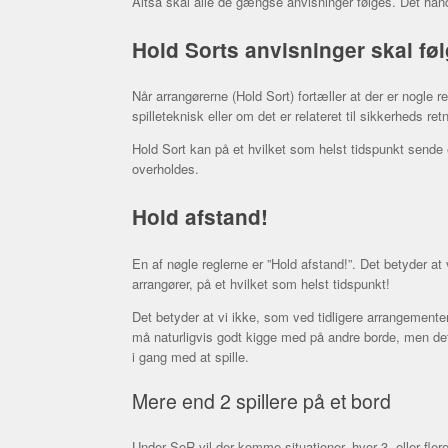
Altså skal alle de gængse anvisninger følges. Det hand
Hold Sorts anvisninger skal fø
Når arrangørerne (Hold Sort) fortæller at der er nogle r
spilleteknisk eller om det er relateret til sikkerheds retn
Hold Sort kan på et hvilket som helst tidspunkt sende 
overholdes.
Hold afstand!
En af nøgle reglerne er ”Hold afstand!”. Det betyder at
arrangører, på et hvilket som helst tidspunkt!
Det betyder at vi ikke, som ved tidligere arrangement
må naturligvis godt kigge med på andre borde, men det
i gang med at spille.
Mere end 2 spillere på et bord
Under SoR vil der komme situationer, hvor 3, eller fler