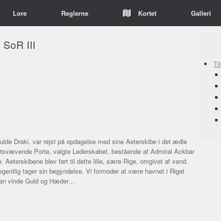
Lore
Reglerne
Kortet
Galleri
 SoR III
Ti
lde Draki, var rejst på opdagelse med sine Aeterskibe i det ædle
tsvævende Porte, valgte Lederskabet, bestående af Admiral Ackbar
Aeterskibene blev ført til dette lille, sære Rige, omgivet af vand.
 egentlig tager sin begyndelse. Vi formoder at være havnet i Riget
e kan vinde Guld og Hæder…