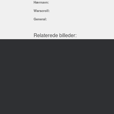
Hærnavn:
Warscroll:
General:
Relaterede billeder: