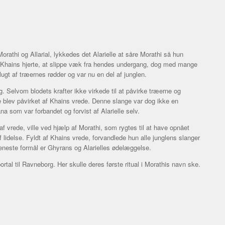
athi og Allarial, lykkedes det Alarielle at såre Morathi så hun
 Khains hjerte, at slippe væk fra hendes undergang, dog med mange
ugt af træernes rødder og var nu en del af junglen.
. Selvom blodets krafter ikke virkede til at påvirke træerne og
de blev påvirket af Khains vrede. Denne slange var dog ikke en
a som var forbandet og forvist af Alarielle selv.
f vrede, ville ved hjælp af Morathi, som rygtes til at have opnået
 lidelse. Fyldt af Khains vrede, forvandlede hun alle junglens slanger
 eneste formål er Ghyrans og Alarielles ødelæggelse.
tal til Ravneborg. Her skulle deres første ritual i Morathis navn ske.