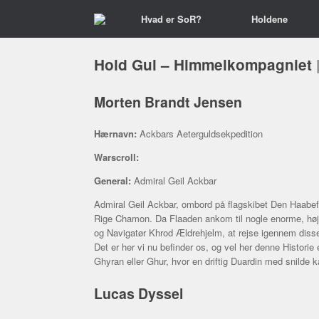
Gå
Hvad er SoR?
Holdene
til
indhold
|
Hold Gul
– Himmelkompagniet
Morten Brandt Jensen
Hærnavn:
Ackbars Aeterguldsekpedition
Warscroll:
General:
Admiral Geil Ackbar
Admiral Geil Ackbar, ombord på flagskibet Den Haabefu
Rige Chamon. Da Flaaden ankom til nogle enorme, høj
og Navigatør Khrod Ældrehjelm, at rejse igennem disse. 
Det er her vi nu befinder os, og vel her denne Historie
Ghyran eller Ghur, hvor en driftig Duardin med snild
Lucas Dyssel