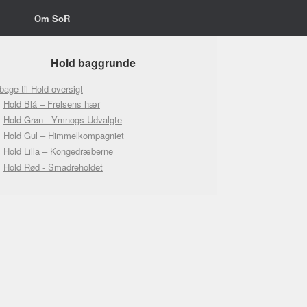
Om SoR
Hold baggrunde
lbage til Hold oversigt
Hold Blå – Frelsens hær
Hold Grøn - Ymnogs Udvalgte
Hold Gul – Himmelkompagniet
Hold Lilla – Kongedræberne
Hold Rød - Smadreholdet