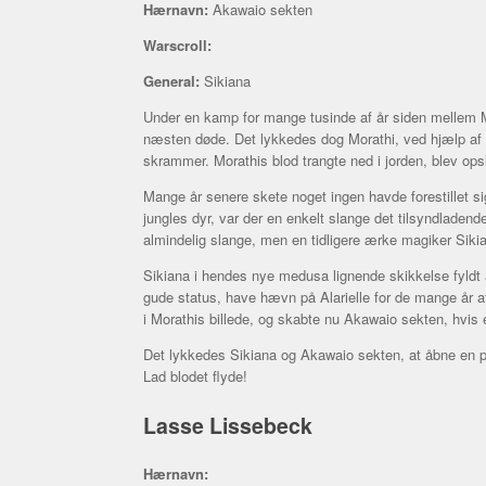
Hærnavn:
Akawaio sekten
Warscroll:
General:
Sikiana
Under en kamp for mange tusinde af år siden mellem Mor
næsten døde. Det lykkedes dog Morathi, ved hjælp af
skrammer. Morathis blod trangte ned i jorden, blev opsl
Mange år senere skete noget ingen havde forestillet sig
jungles dyr, var der en enkelt slange det tilsyndladen
almindelig slange, men en tidligere ærke magiker Sikian
Sikiana i hendes nye medusa lignende skikkelse fyldt a
gude status, have hævn på Alarielle for de mange år af
i Morathis billede, og skabte nu Akawaio sekten, hvis
Det lykkedes Sikiana og Akawaio sekten, at åbne en por
Lad blodet flyde!
Lasse Lissebeck
Hærnavn: